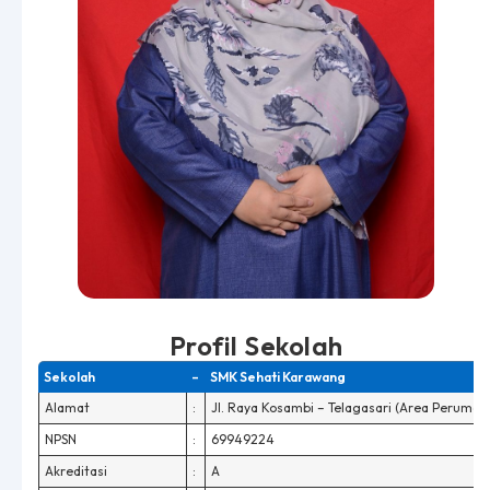
Profil Sekolah
Sekolah
–
SMK Sehati Karawang
Alamat
:
Jl. Raya Kosambi – Telagasari (Area Perumaha
NPSN
:
69949224
Akreditasi
:
A