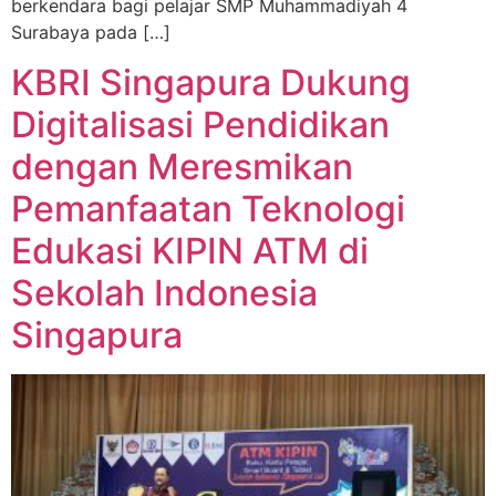
berkendara bagi pelajar SMP Muhammadiyah 4
Surabaya pada […]
KBRI Singapura Dukung
Digitalisasi Pendidikan
dengan Meresmikan
Pemanfaatan Teknologi
Edukasi KIPIN ATM di
Sekolah Indonesia
Singapura